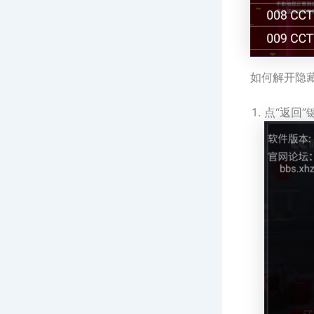
如何解开隐
点“返回”