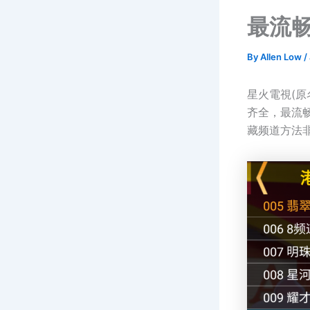
最流畅
By
Allen Low
/
星火電視(原
齐全，最流
藏频道方法