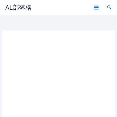
Skip
AL部落格
Sea
to
Main
content
Menu