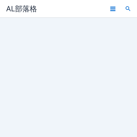
Skip
AL部落格
Sea
to
Main
content
Menu