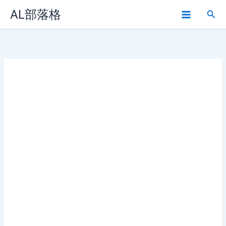
Skip
AL部落格
Sea
to
Main
content
Menu